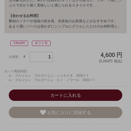
な印象も仄かに。味わいは軽めのタッチながら柔らか、フルーツ感たっ
ぷりで分かり易く美味しいと感じられるスタイルです。
【合わせるお料理】
豚肉のソテーや塩味の焼き鳥、赤身魚のお刺身などがおすすめです。
あまり濃いソースは使わずにシンプルにグリルしただけのお肉料理と。
13%OFF
ギフト可
4,600
円
4
在庫数：
(5,060円
税込)
セット商品内訳：
ル・ブルジョン ブルゴーニュ・シャルドネ 2022 × 1
ル・ブルジョン ブルゴーニュ ピノ・ノワール 2022 × 1
カートに入れる
お気に入りに登録する