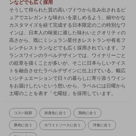
ンなどでも広く採用
そうして得られた質の高いブドウから生み出されるピ
ュアでエレガントな味わいを楽しめるよう、細やかな
カスタマイズを経て完成する日本限定のこの特別なワ
インは、日本人の味覚に適した味わいとクオリティの
高さから、既にミシュラン星付きレストランや有名フ
レンチレストランなどでも広く採用されています。フ
ランスワインのラベルデザインでは、ワイナリーごと
の紋章を描くことが多いが、そこに日本らしいテイス
トを融合させたラベルデザインに仕上げている。幅広
いシチュエーションで日々の暮らしに寄り添うワイン
をお届けしたいという想いから、ラベルには日曜から
土曜のことを表す「七曜紋」を採用しています。
コスパ抜群
赤身魚に合う
鶏肉に合う
豚肉に合う
ホワイトソースに合う
洋食に合う