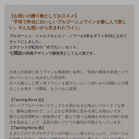
【お祝いの贈り物としておススメ】
「手頃で本当においしいブルゴーニュワインを愉しんで欲し
い」そんな想いから生まれたワイン。
ブルゴーニュ・シャルドネとピノ・ノワール2本をギフトBOXに入れて
セットにしました。
エチケットが紅白の「めでたい」セット。
七曜紋
の和風デザインで贈答用としても人気です。
日本人の味覚に合うワインを徹底的に追求し、現地の優良生産者とコラ
ボレーションし生み出した自信作。
日々の暮らしに寄り添うワインを届けたいという想いから日曜から土曜
のことを表す「七曜紋」をラベルに採用。
【Tasting Note 白】
グレープフルーツやパイナップルを思わせる心地よいフルーティな香
り。酸味は穏やかで、ふくよかな果実味と旨みを感じる味わいです。
畑では化学肥料を一切使用せず、敢えて様々な植物を共存させ樹の生命
力を高めることで、品質の高いブドウの栽培が可能となっています。
【Tasting Note 赤】
もぎたてのイチゴやサクランボの瑞々しい香りがたっぷり、フローラル