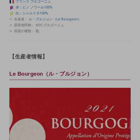
フランス
ブルゴーニュ
赤：ピノ
ノワール100%
白：シャルドネ100%
生産者：
ル・ブルジョン（Le Bourgeon）
原産地呼称：
AOC.ブルゴーニュ
容器の種類：
瓶
【生産者情報】
Le Bourgeon（ル・ブルジョン）