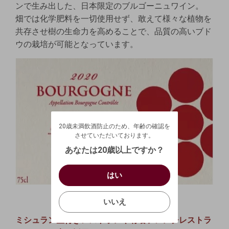
ンで生み出した、日本限定のブルゴーニュワイン。
畑では化学肥料を一切使用せず、敢えて様々な植物を
共存させ樹の生命力を高めることで、品質の高いブド
ウの栽培が可能となっています。
20歳未満飲酒防止のため、年齢の確認を
させていただいております。
20歳未満飲酒防止のため、年齢の確認を
生年月日を入力してください。
ログアウトします。よろしいですか？
させていただいております。
（自動ログインの設定も解除されます。）
西暦
/
あなたは20歳以上ですか？
キャンセル
/
はい
はい
お買い物を続ける
カートへ進む
確認する
いいえ
いいえ
キャンセル
ミシュラン星付きレストランや有名フレンチレストラ