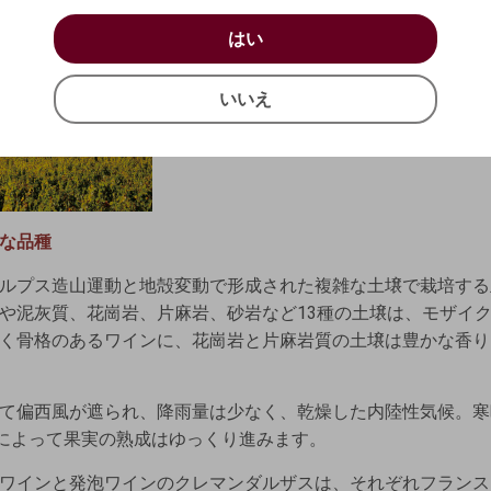
お買い物を続ける
カートへ進む
はい
はい
確認する
いいえ
いいえ
キャンセル
な品種
ルプス造山運動と地殻変動で形成された複雑な土壌で栽培する
や泥灰質、花崗岩、片麻岩、砂岩など13種の土壌は、モザイ
く骨格のあるワインに、花崗岩と片麻岩質の土壌は豊かな香り
て偏西風が遮られ、降雨量は少なく、乾燥した内陸性気候。寒暖
差によって果実の熟成はゆっくり進みます。
ワインと発泡ワインのクレマンダルザスは、それぞれフランス