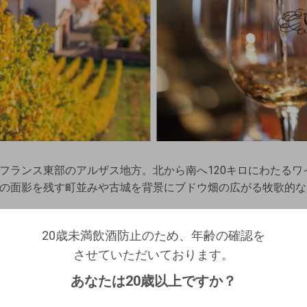
フランス東部のアルザス地方。北から南へ120キロにわたるワイ
の面影を残す町並みや古城を背景にブドウ畑の広がる牧歌的な
、ウルフベルジュは約1200ヘクタールで栽培するリースリン
20歳未満飲酒防止のため、年齢の確認を
20歳未満飲酒防止のため、年齢の確認を
のアルザスワインを生産。モザイクのように多様な土壌と多彩
させていただいております。
ログアウトします。よろしいですか？
させていただいております。
「アルザスワイン街道」を旅するように風景と風土、歴史を表
生年月日を入力してください。
（自動ログインの設定も解除されます。）
あなたは20歳以上ですか？
西暦
/
/
キャンセル