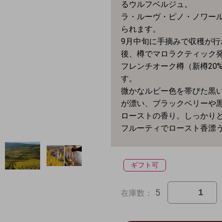
るウルフベルジュ。
ラ・ルーヴ・ピノ・ノワール
られます。
9月中旬に手摘みで収穫が
後、樽でマロラクティック
フレンチオーク樽（新樽20
す。
微かなルビー色を帯びた黒
が漂い、ブラックベリーや
ローストの香り。しっかり
フルーティでロースト香漂
ギフト可
5
在庫数：