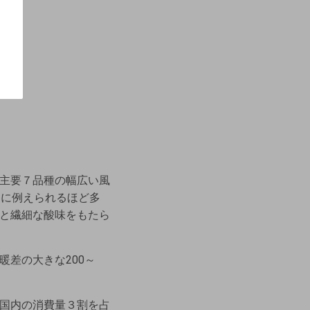
主要７品種の幅広い風
クに例えられるほど多
と繊細な酸味をもたら
差の大きな200～
国内の消費量３割を占