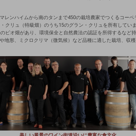
マレンハイムから南のタンまで450の栽培農家でつくるコーペ
ン・クリュ（特級畑）のうち15のグラン・クリュを所有してい
ルのビオ畑があり、環境保全と自然農法の認証を所得するなど
や地形、ミクロクリマ（微気候）など品種に適した栽培、収穫
美しい風景のワイン街道沿いに豊富な食文化