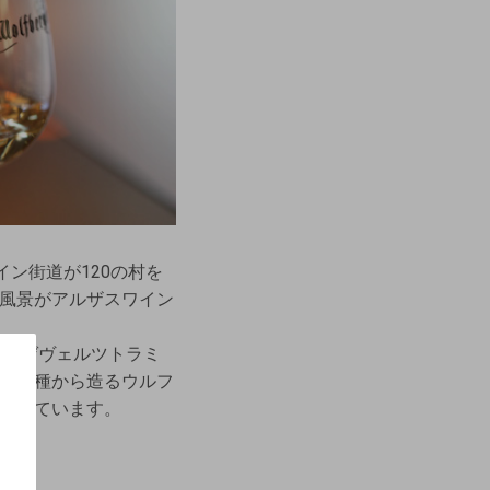
ン街道が120の村を
風景がアルザスワイン
グやゲヴェルツトラミ
な品種から造るウルフ
現しています。