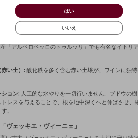
」と「外からの新しい視点」の融合が、プーリアの土着
お買い物を続ける
カートへ進む
はい
はい
を現代的で洗練されたスタイルに昇華させています。
確認する
いいえ
いいえ
キャンセル
へのこだわり：「赤い土」と「水を与えない」
遺産「アルベロベッロのトゥルッリ」でも有名なイトリ
赤い土）:
酸化鉄を多く含む赤い土壌が、ワインに独特
ション:
人工的な水やりを一切行いません。ブドウの樹
ストレスを与えることで、根を地中深くへと伸ばさせ、
ます。
手：「ヴェッキエ・ヴィーニェ」
に高い古木（ヴェッキエ・ヴィーニェ）を大切に守り続