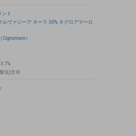
ラント
マルヴァジーア
ネーラ
30%
ネグロアマーロ
ignomoro）
13.7%
酸塩)含有
ィ