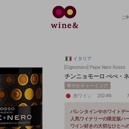
ご
イタリア
[Cignomoro] Pepe Nero Rosso
チンニョモーロ ぺぺ・ネロ
華やかチャーミング
赤ワイン
2024年
バレンタインやホワイトデ
人気ワイナリーの限定版ハ
ワイン好きの大切なひとへ