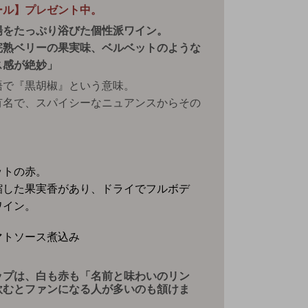
ール】プレゼント中。
陽をたっぷり浴びた個性派ワイン。
完熟ベリーの果実味、ベルベットのような
ス感が絶妙」
語で『
黒胡椒』
という意味。
有名で、スパイシーなニュアンスからその
ットの赤。
縮した果実香があり、ドライでフルボデ
ワイン。
マトソース煮込み
ップは、白も赤も「名前と味わいのリン
飲むとファンになる人が多いのも頷けま