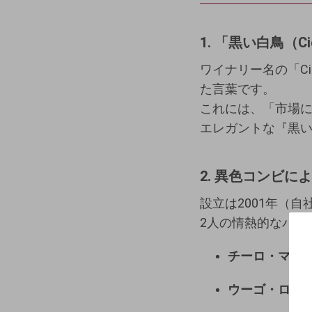
1. 「黒い白鳥（C
ワイナリー名の「Cig
た言葉です。
これには、
「市場
エレガントな『黒
2. 異色コンビ
設立は2001年（自
2人の情熱的なパー
チーロ・マティ
ウーゴ・ロホ・