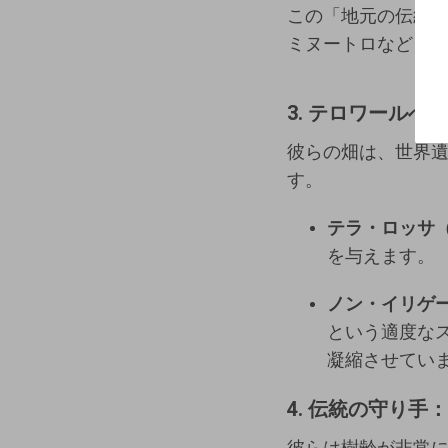
この「地元の伝統
ミヌートロなど）
3. テロワール
彼らの畑は、世界
す。
テラ・ロッサ（
を与えます。
ノン・イリゲー
という適度な
凝縮させてい
4. 伝統の守り
彼らは樹齢が非常