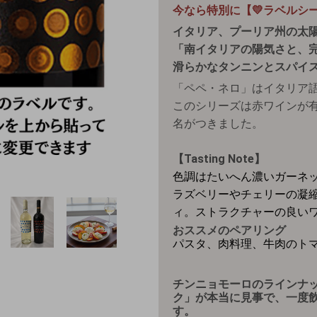
今なら特別に【💛ラベルシ
イタリア、プーリア州の太
「南イタリアの陽気さと、
滑らかなタンニンとスパイ
「ペペ・ネロ」はイタリア
このシリーズは赤ワインが
名がつきました。
【Tasting Note】
色調はたいへん濃いガーネ
ラズベリーやチェリーの凝
ィ。ストラクチャーの良い
おススメのペアリング
パスタ、肉料理、牛肉のト
チンニョモーロのラインナ
ク」が本当に見事で、一度
す。