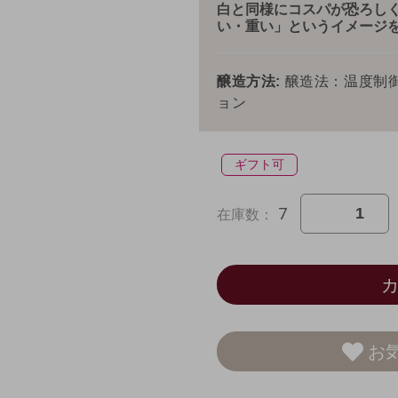
白と同様にコスパが恐ろし
い・重い」というイメージ
醸造方法:
醸造法：温度制
ョン
ギフト可
7
在庫数：
お