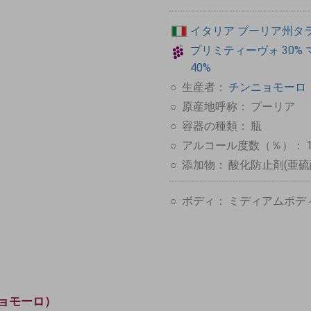
イタリア
プーリア州タ
プリミティーヴォ
30%
40%
生産者：
チンニョモーロ（C
原産地呼称：
プーリア
容器の種類：
瓶
アルコール度数（％）：
添加物：
酸化防止剤(亜硫
ボディ：
ミディアムボデ
ンニョモーロ）