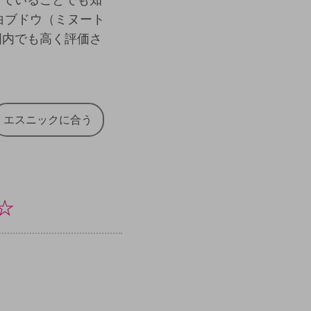
白ブドウ（ミヌート
国内でも高く評価さ
エスニックに合う
☆