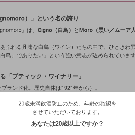
ignomoro）」という名の誇り
nomoro」は、
Cigno（白鳥）
と
Moro（黒い／ムーア
にあふれる凡庸な白鳥（ワイン）たちの中で、ひときわ
い白鳥』でありたい」という強い意志が込められていま
による「ブティック・ワイナリー」
社ブランド化。歴史自体は1921年から）。
トナーによって運営されています。
20歳未満飲酒防止のため、年齢の確認を
20歳未満飲酒防止のため、年齢の確認を
させていただいております。
ログアウトします。よろしいですか？
ケッキア:
地元プーリアを愛する、生粋のイタリア人。
させていただいております。
生年月日を入力してください。
（自動ログインの設定も解除されます。）
あなたは20歳以上ですか？
デ・カストロ:
スペイン出身で、プーリアの土地に恋に
西暦
/
/
キャンセル