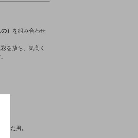
人の）
を組み合わせ
異彩を放ち、気高く
す。
落ちた男。