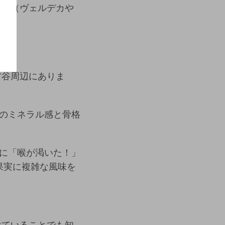
品種（ヴェルデカや
ア谷周辺にありま
のミネラル感と骨格
に「喉が渇いた！」
果実に複雑な風味を
けていることでも知