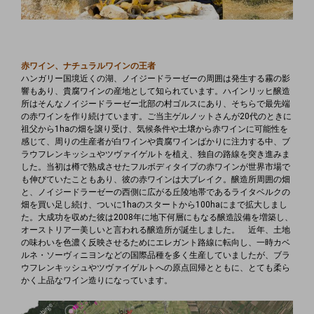
赤ワイン、ナチュラルワインの王者
ハンガリー国境近くの湖、ノイジードラーゼーの周囲は発生する霧の影
響もあり、貴腐ワインの産地として知られています。ハインリッヒ醸造
所はそんなノイジードラーゼー北部の村ゴルスにあり、そちらで最先端
の赤ワインを作り続けています。ご当主ゲルノットさんが20代のときに
祖父から1haの畑を譲り受け、気候条件や土壌から赤ワインに可能性を
感じて、周りの生産者が白ワインや貴腐ワインばかりに注力する中、ブ
ラウフレンキッシュやツヴァイゲルトを植え、独自の路線を突き進みま
した。当初は樽で熟成させたフルボディタイプの赤ワインが世界市場で
も伸びていたこともあり、彼の赤ワインは大ブレイク。醸造所周囲の畑
と、ノイジードラーゼーの西側に広がる丘陵地帯であるライタベルクの
畑を買い足し続け、ついに1haのスタートから100haにまで拡大しまし
た。大成功を収めた彼は2008年に地下何層にもなる醸造設備を増築し、
オーストリア一美しいと言われる醸造所が誕生しました。 近年、土地
の味わいを色濃く反映させるためにエレガント路線に転向し、一時カベ
ルネ・ソーヴィニヨンなどの国際品種を多く生産していましたが、ブラ
ウフレンキッシュやツヴァイゲルトへの原点回帰とともに、とても柔ら
かく上品なワイン造りになっています。