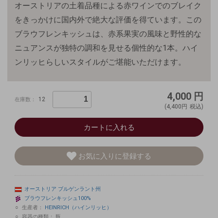
オーストリアの土着品種による赤ワインでのブレイク
をきっかけに国内外で絶大な評価を得ています。この
ブラウフレンキッシュは、赤系果実の風味と野性的な
ニュアンスが独特の調和を見せる個性的な1本。ハイ
ンリッヒらしいスタイルがご堪能いただけます。
4,000
円
12
在庫数：
(4,400円
税込)
カートに入れる
お気に入りに登録する
オーストリア
ブルゲンラント州
ブラウフレンキッシュ100%
生産者：
HEINRICH（ハインリッヒ）
容器の種類：
瓶