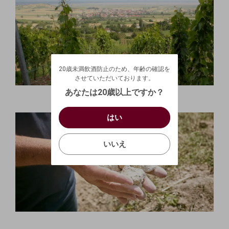
20歳未満飲酒防止のため、年齢の確認を
させていただいております。
20歳未満飲酒防止のため、年齢の確認を
生年月日を入力してください。
ログアウトします。よろしいですか？
させていただいております。
（自動ログインの設定も解除されます。）
西暦
/
あなたは20歳以上ですか？
キャンセル
/
はい
はい
お買い物を続ける
カートへ進む
確認する
いいえ
いいえ
キャンセル