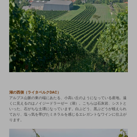
湖の西側（ライタベルクDAC）
アルプス山脈の東の端にあたる、小高い丘のようになっている産地。遠
くに見えるのはノイジードラーゼー（湖）。こちらは石灰岩、シストと
いった、石がちな土壌になっています。白ぶどう、黒ぶどうが植えられ
ており、塩っ気を帯びたミネラルを感じるエレガントなワインに仕上が
ります。