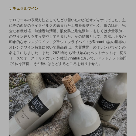
ナチュラルワイン
テロワールの表現方法としてたどり着いたのがビオディナミでした。主
に湖の西側のライタベルクの恵まれた土壌を表現すべく、畑の緑化、完
全な有機栽培、無濾過無清澄、酸化防止剤無添加（もしくは少量添加）
のワイン造りを年々増やしてきました。その結果として、陶器ボトルが
印象的なオレンジワイン、グラウエフライハイトがDecanter誌の世界の
オレンジワイン特集において最高得点、実質世界一のオレンジワインの
名を手にしました。また、2021年から造り始めたペットナットは、初リ
リースでオーストリアのワイン雑誌Vinariaにおいて、ペットナット部門
で1位を獲得。その勢いはとどまるところを知りません。