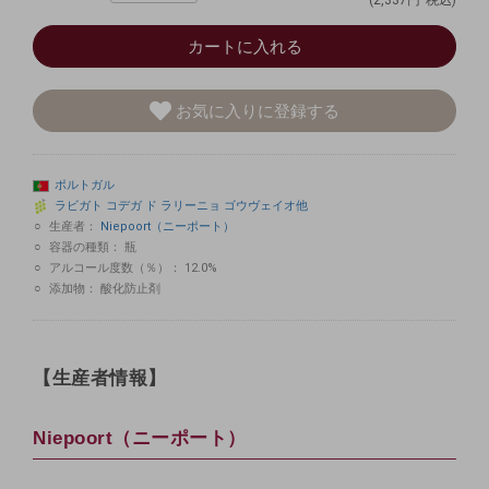
(2,337円
税込)
カートに入れる
お気に入りに登録する
ポルトガル
ラビガト
コデガ
ド
ラリーニョ
ゴウヴェイオ他
生産者：
Niepoort（ニーポート）
容器の種類：
瓶
アルコール度数（％）：
12.0%
添加物：
酸化防止剤
【生産者情報】
Niepoort（ニーポート）