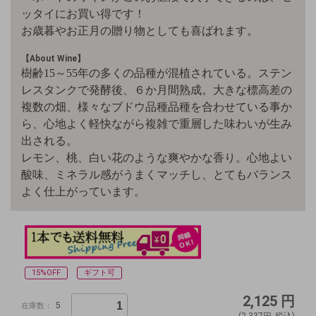
ッタイにお買い得です！
お歳暮やお正月の贈り物としても喜ばれます。
【About Wine】
樹齢15～55年の多くの品種が混植されている。ステン
レスタンクで発酵後、６か月間熟成
。
大きな標高差の
複数の畑、様々なブドウ品種品種を合わせている事か
ら、心地よく軽快ながら複雑で重層した味わいが生み
出される。
レモン、桃、白い花のような爽やかな香り。心地よい
酸味、ミネラル感がうまくマッチし、とてもバランス
よく仕上がっています。
15%OFF
ギフト可
2,125
円
5
在庫数：