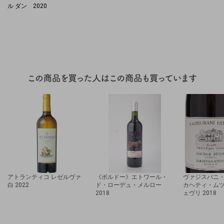
ル ダン 2020
アトランティコ レゼルヴァ
《ボルドー》エトワール・
ヴァジスバニ
白 2022
ド・ローデュ・メルロー
カヘティ・ム
2018
ェヴリ 2018