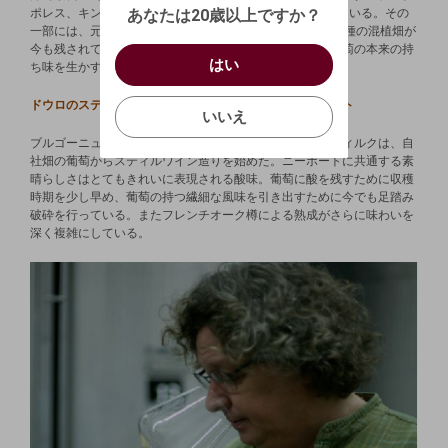
（自動ログインの設定も解除されます。）
西暦
/
ポレス、キンタ・ド・カリルという2つの葡萄園を所有している。その
あなたは20歳以上ですか？
一部には、元々植えられていた樹齢80年を超える多様な品種の混植畑が
キャンセル
/
今も残されているなどワインに最適な葡萄樹を選別し、葡萄の本来の持
はい
はい
お買い物を続ける
カートへ進む
ち味を生かすことに全力が注がれている。
確認する
いいえ
ドウロのスティルワインの名声を世界に轟かせたニーポート
いいえ
ブルゴーニュワインのエレガントな味わいに魅了されたディルクは、自
キャンセル
社畑の葡萄からスティルワイン造りを始めた。ニーポートに共通する素
晴らしさはとてもきれいに表現される酸味。葡萄に酸を残すために収穫
時期を少し早め、葡萄の持つ繊細な風味を引き出すために今でも足踏み
破砕を行っている。またフレンチオーク樽による熟成がさらに味わいを
深く複雑にしている。