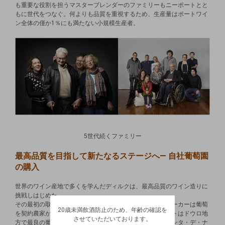
も重要な役割を担うマスターブレンダーのファミリーもニーポートとと
もに世代をつなぐ。何よりも品質を重視するため、生産量はポートワイ
ン全体の僅か1％にも満たない小規模生産者。
5世代続くファミリー
最高品質を目指して新たなるステージへ― 自社葡萄園
の購入
世界のワイン産地で多くを学んだディルクは、最高品質のワイン造りに
20歳未満飲酒防止のため、年齢の確認を
挑戦しはじめた。
させていただいております。
その最初の取り組みが自社葡萄園の購入。ポートワインメーカーは葡萄
20歳未満飲酒防止のため、年齢の確認を
生年月日を入力してください。
を契約農家から購入することが常識であったが、ニーポートはドウロ地
ログアウトします。よろしいですか？
させていただいております。
方で最良の葡萄産地といわれる「シマ・コルゴ」地区にキンタ・デ・ナ