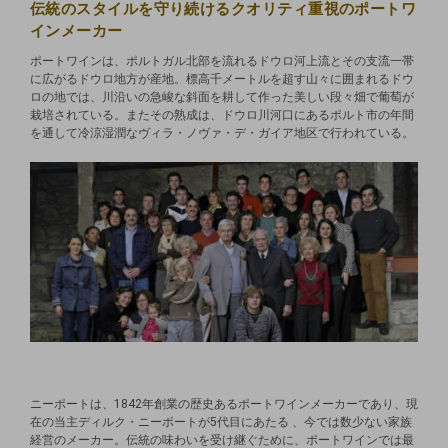
伝統のスタイルを守り続けるクオリティ重視のポートワ
インメーカー
ポートワインは、ポルトガル北部を流れるドウロ河上流とその支流一帯
に広がるドウロ地方が産地。標高千メートルを超す山々に囲まれるドウ
ロの地では、川沿いの急峻な斜面を耕して作った美しい段々畑で葡萄が
栽培されている。またその熟成は、ドウロ川河口にあるポルト市の年間
を通して冷涼湿潤なヴィラ・ノヴァ・デ・ガイア地区で行われている。
ニーポートは、1842年創業の歴史あるポートワインメーカーであり、現
在の当主ディルク・ニーポートが5代目にあたる 、今では数少ない家族
経営のメーカー。伝統の味わいを受け継ぐために、ポートワインでは最