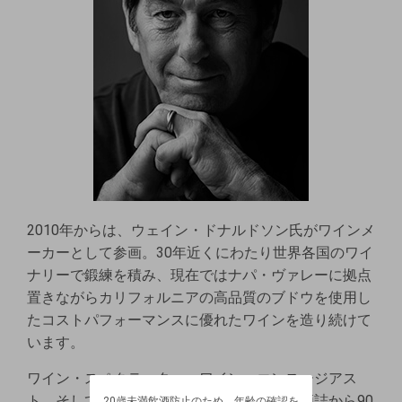
2010年からは、ウェイン・ドナルドソン氏がワインメ
ーカーとして参画。30年近くにわたり世界各国のワイ
ナリーで鍛練を積み、現在ではナパ・ヴァレーに拠点
置きながらカリフォルニアの高品質のブドウを使用し
たコストパフォーマンスに優れたワインを造り続けて
います。
20歳未満飲酒防止のため、年齢の確認を
ワイン・スペクテーター、ワイン・エンスージアス
させていただいております。
ト、そしてワインアドヴォケイトの有名評価誌から90
20歳未満飲酒防止のため、年齢の確認を