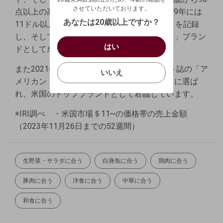
生年月日を入力してください。
ログアウトします。よろしいですか？
させていただいております。
点以上の高得点を多数獲得しています。 2019年には
（自動ログインの設定も解除されます。）
西暦
/
あなたは20歳以上ですか？
11ドル以上のワイン売上金額で「全米No.1」を記録
キャンセル
し、そして売上成長率においても「全米No.1」ブラン
/
はい
はい
お買い物を続ける
カートへ進む
ドとして成長し続けております。
確認する
いいえ
また2021年には、ワイン・エンスージアスト誌の「ア
いいえ
メリカン・ワイナリー・オブ・ザ・イヤー」に選ば
キャンセル
れ、米国のトップブランドとして君臨しています。
※IRI調べ ・米国市場＄11~の価格帯の売上金額
（2023年11月26日までの52週間）
生野菜・サラダに合う
白身魚に合う
鶏肉に合う
豚肉に合う
洋食に合う
中華に合う
和食に合う