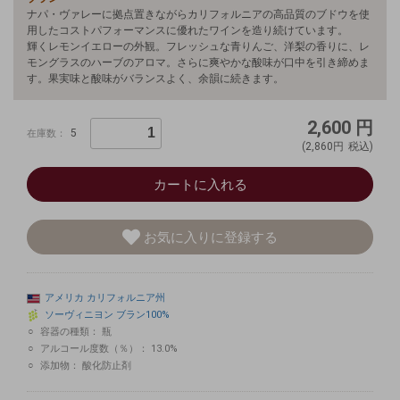
ナパ・ヴァレーに拠点置きながらカリフォルニアの高品質のブドウを使
用したコストパフォーマンスに優れたワインを造り続けています。
輝くレモンイエローの外観。フレッシュな青りんご、洋梨の香りに、レ
モングラスのハーブのアロマ。さらに爽やかな酸味が口中を引き締めま
す。果実味と酸味がバランスよく、余韻に続きます。
2,600
円
5
在庫数：
(2,860円
税込)
カートに入れる
お気に入りに登録する
アメリカ
カリフォルニア州
ソーヴィニヨン
ブラン100%
容器の種類：
瓶
アルコール度数（％）：
13.0%
添加物：
酸化防止剤