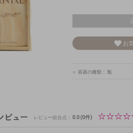
お
容器の種類：
瓶
☆
☆
☆
☆
0.0
(0件)
レビュー総合点：