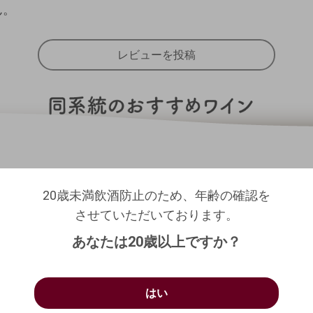
ん。
レビューを投稿
20歳未満飲酒防止のため、年齢の確認を
20歳未満飲酒防止のため、年齢の確認を
させていただいております。
ログアウトします。よろしいですか？
させていただいております。
生年月日を入力してください。
（自動ログインの設定も解除されます。）
あなたは20歳以上ですか？
西暦
/
/
キャンセル
お買い物を続ける
カートへ進む
はい
はい
確認する