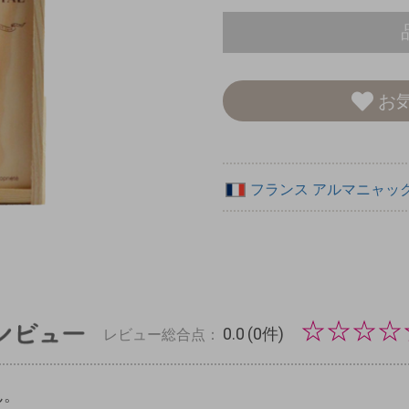
お
フランス
アルマニャッ
☆
☆
☆
☆
0.0
(0件)
レビュー総合点：
ん。