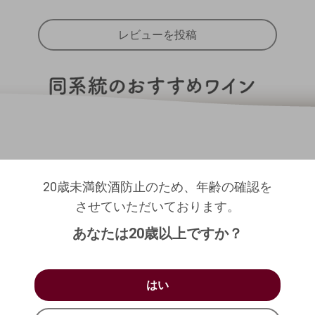
レビューを投稿
20歳未満飲酒防止のため、年齢の確認を
20歳未満飲酒防止のため、年齢の確認を
させていただいております。
ログアウトします。よろしいですか？
させていただいております。
生年月日を入力してください。
（自動ログインの設定も解除されます。）
あなたは20歳以上ですか？
西暦
/
/
キャンセル
お買い物を続ける
カートへ進む
はい
はい
確認する
いいえ