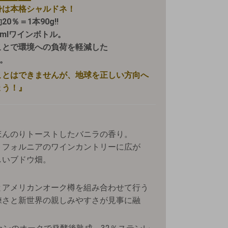
身は本格シャルドネ！
％＝1本90g!!
mlワインボトル。
ことで環境への負荷を軽減した
す。
ことはできませんが、地球を正しい方向へ
ょう！』
ほんのりトーストしたバニラの香り。
リフォルニアのワインカントリーに広が
しいブドウ畑。
とアメリカンオーク樽を組み合わせて行う
練さと新世界の親しみやすさが見事に融