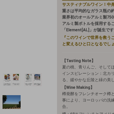
サスティナブルワイン！中
重さは平均的なガラス瓶の約20
業界初のオールアルミ製750
アルミ製ボトルを採用する
「Element[AL]」が誕生で
『このワインで世界を救う
と変えるひと口となるでし
【Tasting Note】
夏の桃、青りんご、そして
インスピレーション：北カ
る、緩やかな丘陵と緑の美
【Wine Making】
樽発酵をフレンチオーク樽
事により、ヨーロッパの洗
合。