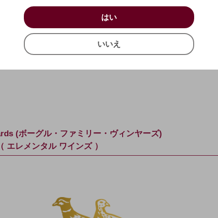
お買い物を続ける
カートへ進む
はい
原産地呼称：
AVAカリフ
はい
確認する
容器の種類：
アルミ製
いいえ
アルコール度数（％）：
いいえ
キャンセル
ボディ：
ミディアムボデ
Vineyards (ボーグル・ファミリー・ヴィンヤーズ)
ines（ エレメンタル ワインズ ）