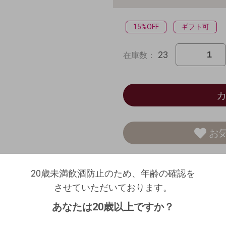
15%OFF
ギフト可
23
在庫数：
お
20歳未満飲酒防止のため、年齢の確認を
20歳未満飲酒防止のため、年齢の確認を
させていただいております。
ログアウトします。よろしいですか？
アメリカ
カリフォルニ
させていただいております。
生年月日を入力してください。
（自動ログインの設定も解除されます。）
シャルドネ100%
あなたは20歳以上ですか？
生産者：
ボーグル・ファ
西暦
/
/
ンズ（ Element[AL] Wines ）
キャンセル