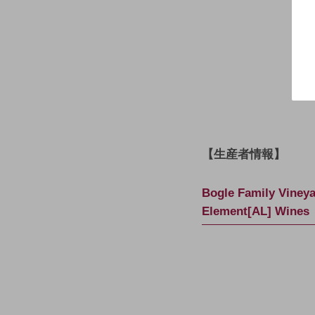
【生産者情報】
Bogle Family 
Element[AL] W