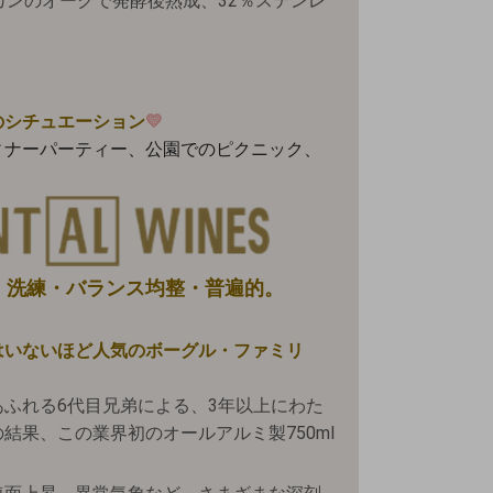
カンのオークで発酵後熟成、32％ステンレ
のシチュエーション
💛
ィナーパーティー、公園でのピクニック、
。
：洗練・バランス均整・普遍的
。
はいないほど人気のボーグル・ファミリ
。
ふれる6代目兄弟による、3年以上にわた
結果、この業界初のオールアルミ製750ml