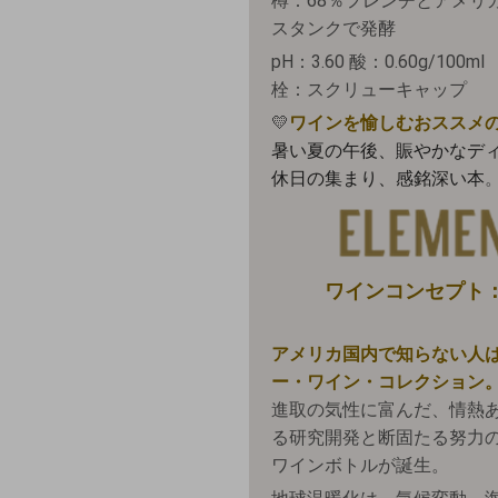
樽：68％フレンチとアメリ
スタンクで発酵
pH：3.60 酸：0.60g/100ml
栓：スクリューキャップ
💛
ワインを愉しむおススメ
暑い夏の午後、賑やかなデ
休日の集まり、感銘深い本
ワインコンセプト
アメリカ国内で知らない人
ー・ワイン・コレクション
進取の気性に富んだ、情熱あ
る研究開発と断固たる努力の
ワインボトルが誕生。